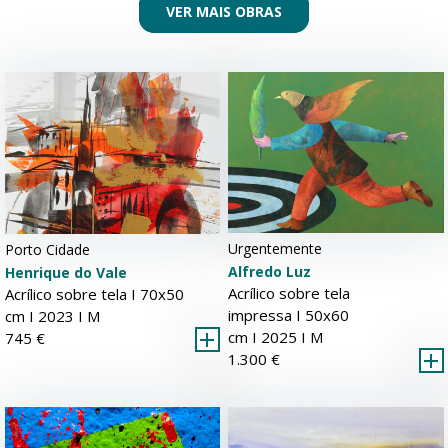
VER MAIS OBRAS
Urgentemente
Porto Cidade
Alfredo Luz
Henrique do Vale
Acrílico sobre tela
Acrílico sobre tela Ι 70x50
impressa Ι 50x60
cm Ι 2023 Ι
M
cm Ι 2025 Ι
M
745 €
1.300 €