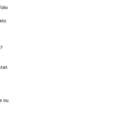
olio
ato
s?
stas
e ou