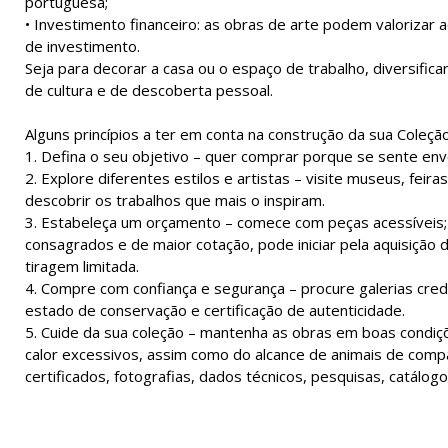
portuguesa;
• Investimento financeiro: as obras de arte podem valorizar
de investimento.
Seja para decorar a casa ou o espaço de trabalho, diversific
de cultura e de descoberta pessoal.
Alguns princípios a ter em conta na construção da sua Coleçã
1. Defina o seu objetivo – quer comprar porque se sente env
2. Explore diferentes estilos e artistas – visite museus, feira
descobrir os trabalhos que mais o inspiram.
3. Estabeleça um orçamento – comece com peças acessíveis; h
consagrados e de maior cotação, pode iniciar pela aquisição de
tiragem limitada.
4. Compre com confiança e segurança – procure galerias cre
estado de conservação e certificação de autenticidade.
5. Cuide da sua coleção – mantenha as obras em boas condiçõe
calor excessivos, assim como do alcance de animais de com
certificados, fotografias, dados técnicos, pesquisas, catálogos